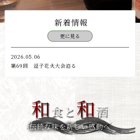
新着情報
更に見る
2026.05.06
第69回 逗子花火大会迫る
和
和
食と
酒
伝統な味を新しい感動へ