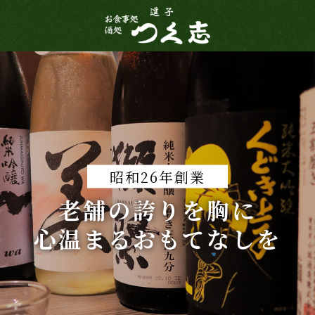
昭和26年創業
老舗の誇りを胸に
心温まるおもてなしを