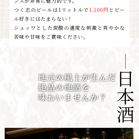
ンスが非常に魅力的です。
つく志のビールは1リットルで
1,100円
とビー
ル好きにはたまらない！
シュッワとした炭酸の適度な刺激と爽やかな
苦味や甘味をご賞味ください。​​​​​​​
日本酒
地元の風土が生んだ
絶品の地酒を
​​​​​​​味わいませんか？