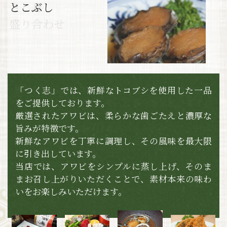
牛ハラミ焼き
さし身
とこぶし
アジフライ
​​​​​​​盛り合わせ
「つく志」では、新鮮なトコブシを使用した一品
をご提供しております。​​​​​​​
厳選されたアワビは、柔らかな歯ごたえと濃厚な
旨みが特徴です。
新鮮なアワビを丁寧に調理し、その風味を最大限
に引き出しています。
当店では、アワビをシンプルに蒸し上げ、そのま
まお召し上がりいただくことで、
​​​​​​​素材本来の味わ
いをお楽しみいただけます。