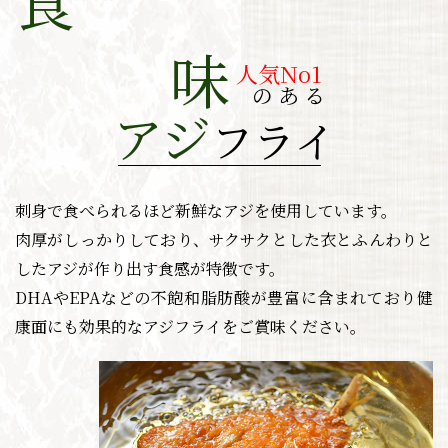
味
人気No1
のある
アジ
フライ
刺身で食べられるほど新鮮なアジを使用しています。
肉厚がしっかりしており、サクサクとした衣とふんわり
と
したアジが作り出す食感が特徴です。
DHAやEPAなどの不飽和脂肪酸が豊富に含まれており
健
康面にも効果的なアジフライをご賞味ください。