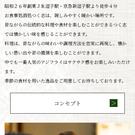
昭和２６年創業ＪＲ逗子駅・京急新逗子駅より徒歩４分
お食事処酒処つく志は、親しみやすく暖かい場所です。
昔ながらの伝統的な料理や食材を楽しむことができる
つく志
では懐かしい味を感じることができます。
料理は、昔ながらの味わいや調理方法を忠実に再現し、
懐か
しい思い出や昔の風情を楽しむことができます。
中でも一番人気のアジフライはサクサク感をお楽しみ
いただけ
ます。
季節の食材を用いた逸品をご用意してお待ちしております。
コンセプト